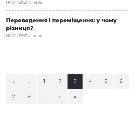
№ 01 / 2021, січень
Переведення і переміщення: у чому
різниця?
№ 01 / 2021, січень
«
‹
1
2
3
4
5
6
7
8
…
›
»