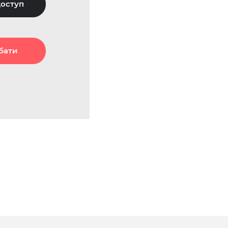
оступ
бати