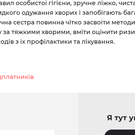
ил особистої гігієни, зручне ліжко, чист
дкого одужання хворих і запобігають ба
чна сестра повинна чітко засвоїти метод
ду за тяжкими хворими, вміти оцінити риз
дів з їх профілактики та лікування.
дплатників
Я тут 