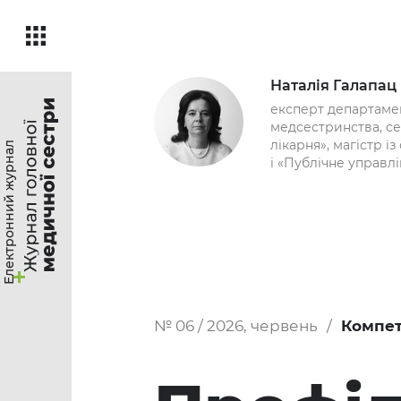
Наталія Галапац
експерт департамен
медсестринства, с
лікарня», магістр 
Електронний журнал
і «Публічне управлі
№ 06 / 2026, червень
Компет