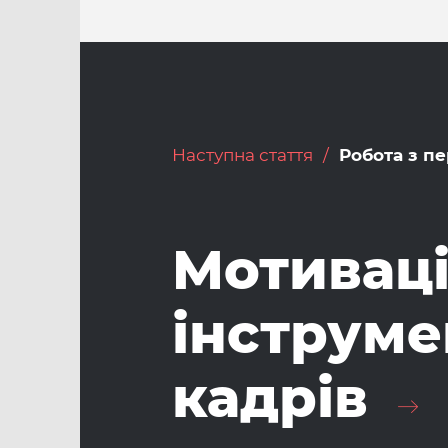
Наступна стаття
Робота з п
Мотиваці
інструме
кадрів