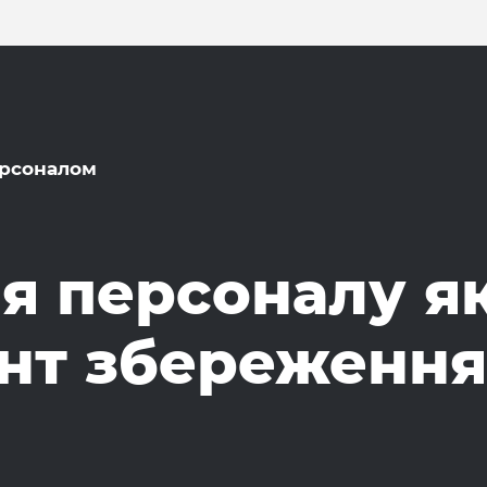
ерсоналом
я персоналу я
нт збереження