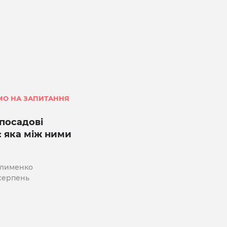
МО НА ЗАПИТАННЯ
 посадові
ї: яка між ними
Клименко
 серпень