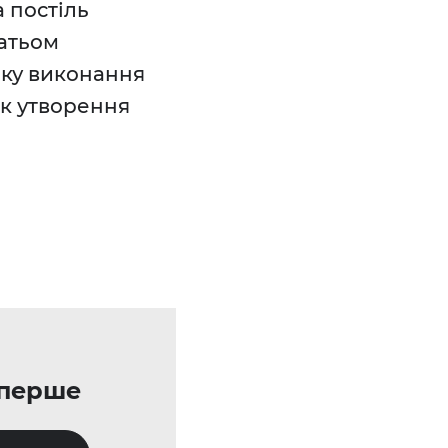
а постіль
гатьом
ику виконання
ик утворення
уперше