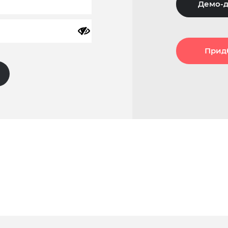
Демо-д
Прид