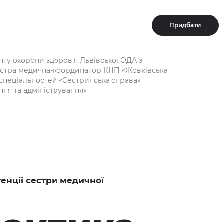
Придбати
ту охорони здоров’я Львівської ОДА з
естра медична-координатор КНП «Жовківська
із спеціальностей «Сестринська справа»
ння та адміністрування»
енції сестри медичної