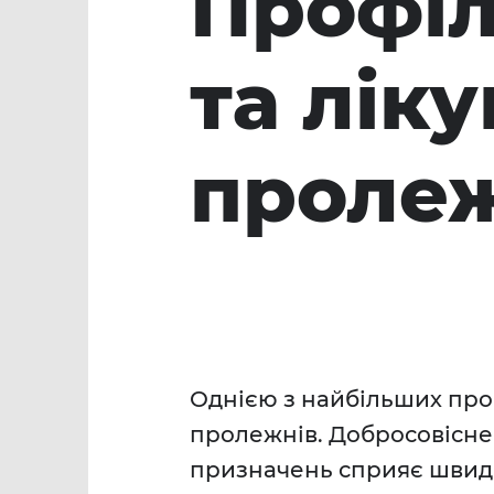
Профіл
та лік
проле
Однією з найбільших про
пролежнів. Добросовісне т
призначень сприяє швидк