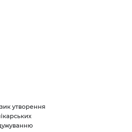
изик утворення
лікарських
одужуванню