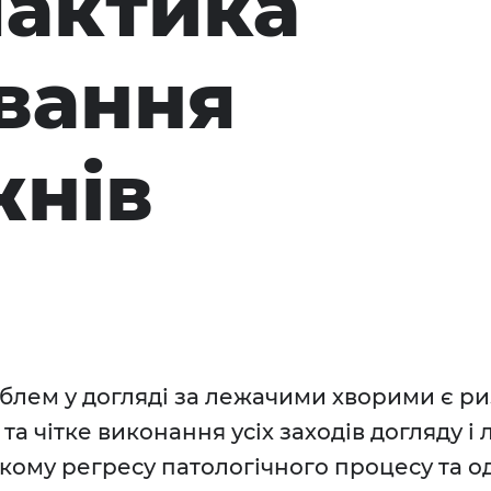
актика
ування
жнів
блем у догляді за лежачими хворими є р
а чітке виконання усіх заходів догляду і 
ому регресу патологічного процесу та 