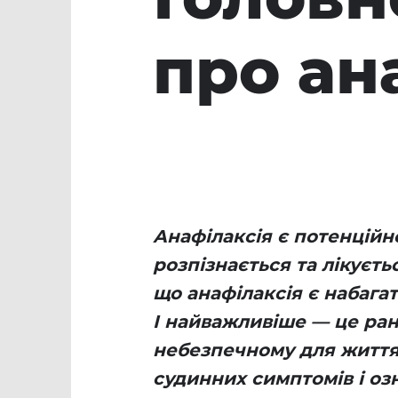
про ан
Анафілаксія є потенцій
розпізнається та лікуєть
що анафілаксія є набага
І найважливіше — це ран
небезпечному для життя
судинних симптомів і оз