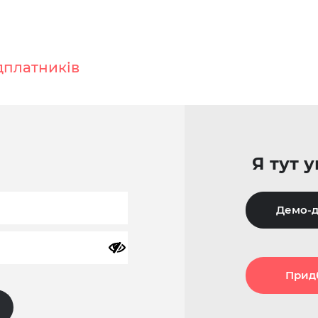
дплатників
Я тут 
Демо-д
Прид