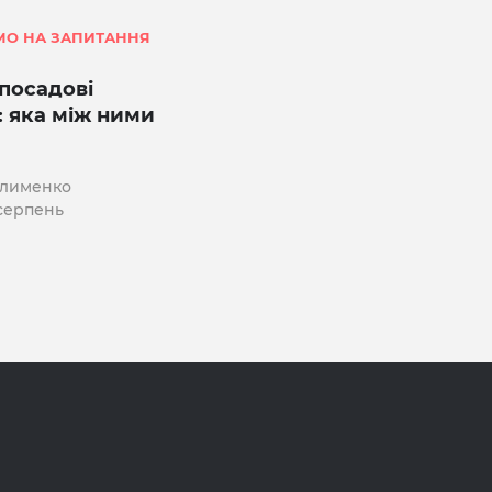
МО НА ЗАПИТАННЯ
 посадові
ї: яка між ними
Клименко
 серпень