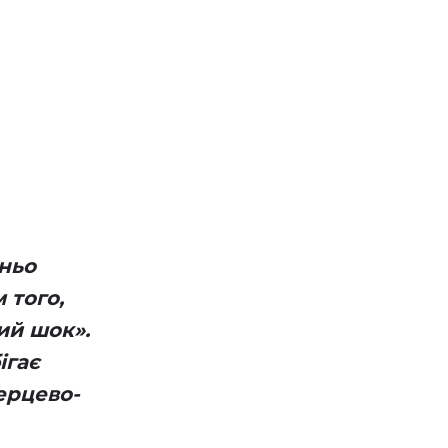
ньо
 того,
ий шок».
ігає
ерцево-