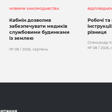
НОВИНИ ЗАКОНОДАВСТВА
ВІДПОВІДАЄ
Кабмін дозволив
Робочі та
забезпечувати медиків
інструкці
службовими будинками
різниця
із землею
Олександр 
№ 08 / 2026,
№ 08 / 2026, серпень
питання