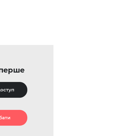
уперше
оступ
бати