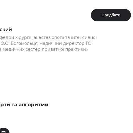
Придбати
ьский
федри хірургії, анестезіології та інтенсивної
. О.О. Богомольця; медичний директор ГС
а медичних сестер приватної практики»
рти та алгоритми
е