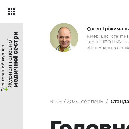
Євген Гріжимал
к.мед.н, асистент ка
терапії ІПО НМУ ім
Електронний журнал
«Національна спілк
№ 08 / 2024, серпень
Станда
Головн