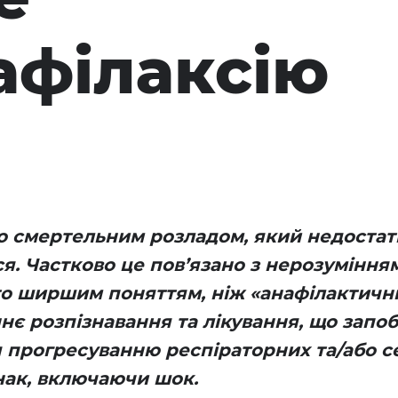
афілаксію
но смертельним розладом, який недостат
ся. Частково це пов’язано з нерозумінням
то ширшим поняттям, ніж «анафілактичн
нє розпізнавання та лікування, що запоб
 прогресуванню респіраторних та/або с
нак, включаючи шок.