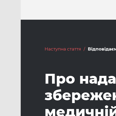
Наступна стаття
Відповідає
Про нада
збереже
медичній