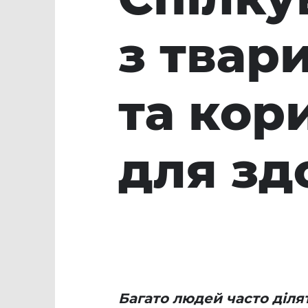
з твар
та кор
для зд
Багато людей часто ділят