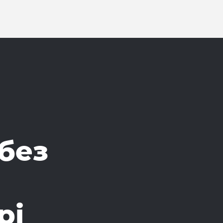
без
рі