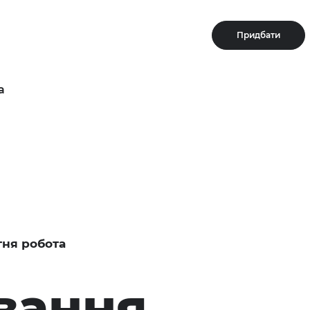
Придбати
а
тня робота
вання