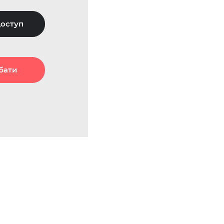
оступ
бати