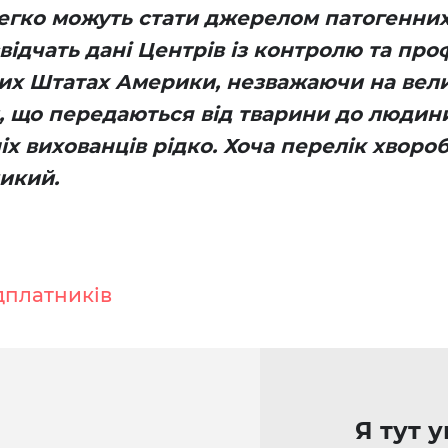
егко можуть стати джерелом патогенних
к свідчать дані Центрів із контролю та пр
их Штатах Америки, незважаючи на вел
й, що передаються від тварини до людини
х вихованців рідко. Хоча перелік хвороб
икий.
дплатників
Я тут 