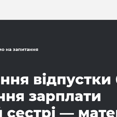
мо на запитання
ння відпустки 
ння зарплати
 сестрі — мате