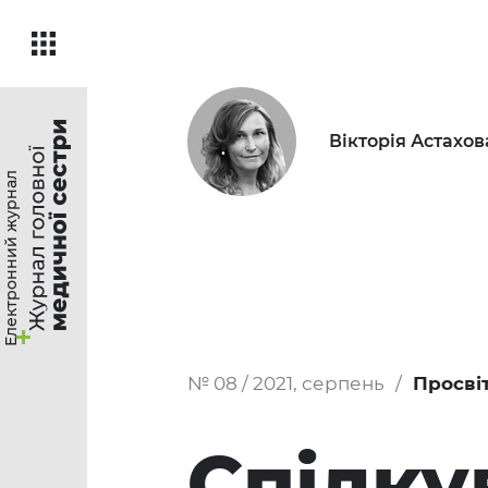
Вікторія Астахов
Електронний журнал
№ 08 / 2021, серпень
Просві
Спілку