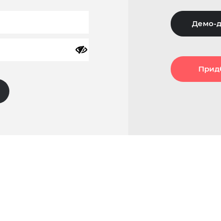
Демо-д
Прид