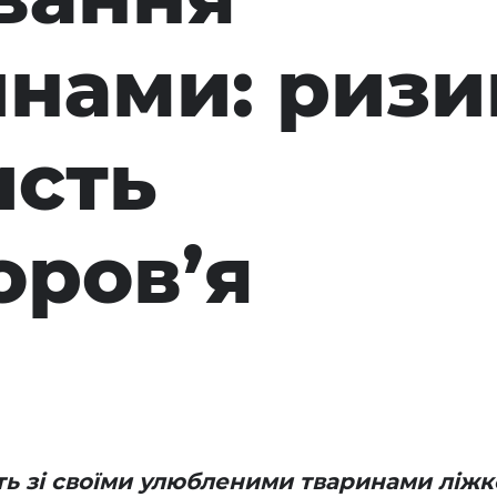
инами: риз
исть
оров’я
ь зі своїми улюбленими тваринами ліжко,