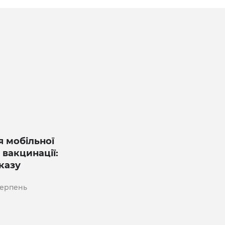
я мобільної
 вакцинації:
казу
 серпень