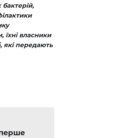
 бактерій,
офілактики
ику
, їхні власники
, які передають
уперше