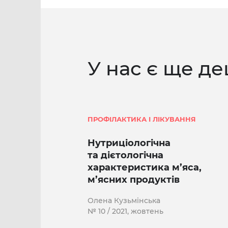
У нас є ще де
ПРОФІЛАКТИКА І ЛІКУВАННЯ
Нутриціологічна
та дієтологічна
характеристика м’яса,
м’ясних продуктів
Олена Кузьмінська
№ 10 / 2021, жовтень