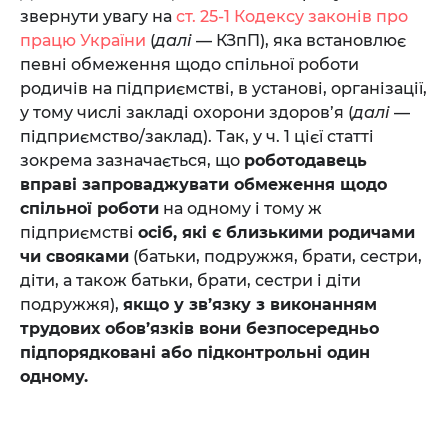
звернути увагу на
ст. 25-1 Кодексу законів про
працю України
(
далі
— КЗпП), яка встановлює
певні обмеження щодо спільної роботи
родичів на підприємстві, в установі, організації,
у тому числі закладі охорони здоров’я (
далі
—
підприємство/заклад). Так, у ч. 1 цієї статті
зокрема зазначається, що
роботодавець
вправі запроваджувати обмеження щодо
спільної роботи
на одному і тому ж
підприємстві
осіб, які є близькими родичами
чи свояками
(батьки, подружжя, брати, сестри,
діти, а також батьки, брати, сестри і діти
подружжя),
якщо у зв’язку з виконанням
трудових обов’язків вони безпосередньо
підпорядковані або підконтрольні один
одному.