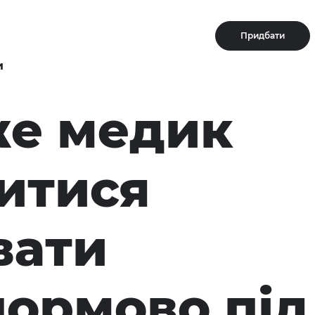
Придбати
и
же медик
итися
вати
ормово під