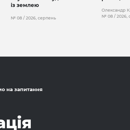
із землею
Олександр 
№ 08 / 2026,
№ 08 / 2026, серпень
мо на запитання
ація