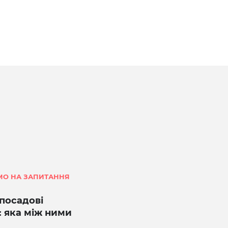
МО НА ЗАПИТАННЯ
 посадові
ї: яка між ними