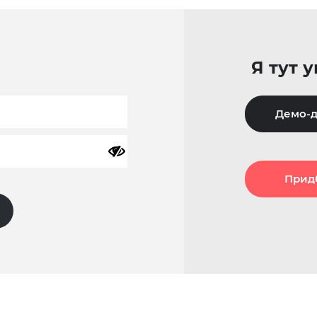
Я тут 
Демо-д
Прид