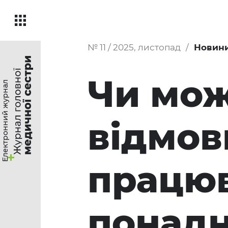
№ 11 / 2025, листопад
Новин
Чи мо
Електронний журнал
відмов
працю
понадн