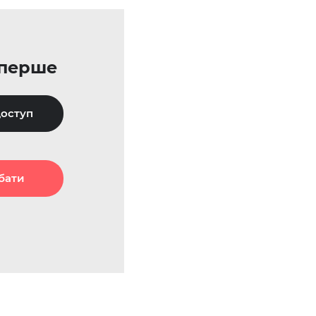
уперше
оступ
бати