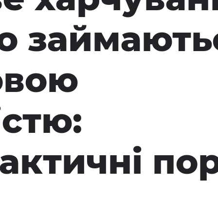
що займають
овою
істю:
актичні по