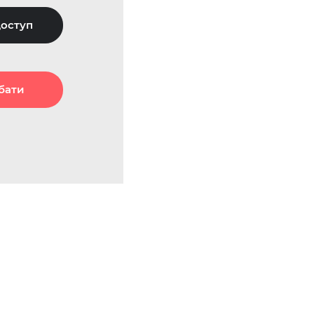
оступ
бати