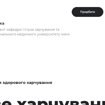
Придбати
ка
цент кафедри гігієни харчування та
онального медичного університету імені
 здорового харчування
е харчуван