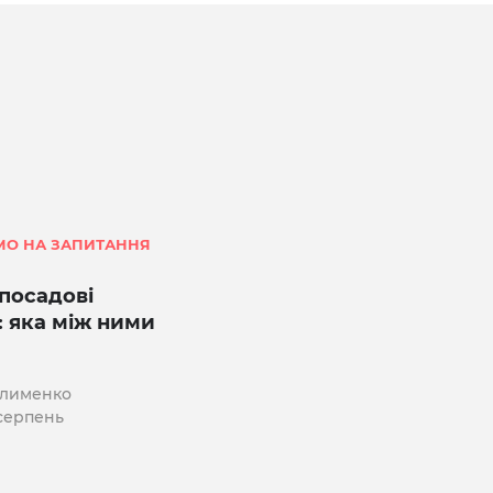
МО НА ЗАПИТАННЯ
 посадові
ї: яка між ними
Клименко
 серпень