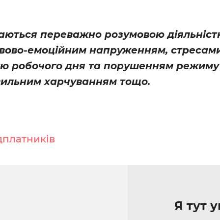
маються переважно розумовою діяльніст
рвово-емоційним напруженням, стресами
ю робочого дня та порушенням режиму
вильним харчуванням тощо.
дплатників
Я тут 