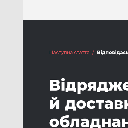
Наступна стаття
Відповідає
Відрядж
й достав
обладна