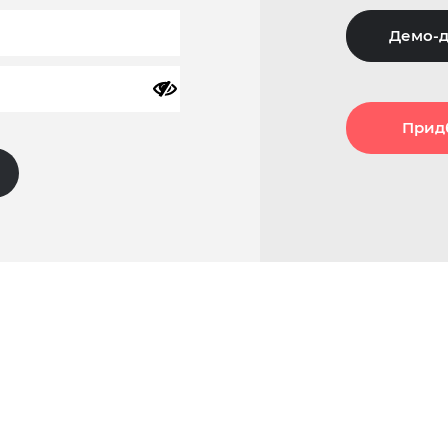
Демо-д
Прид