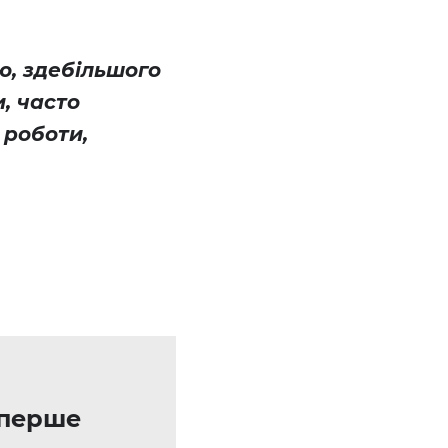
ю, здебільшого
, часто
 роботи,
уперше