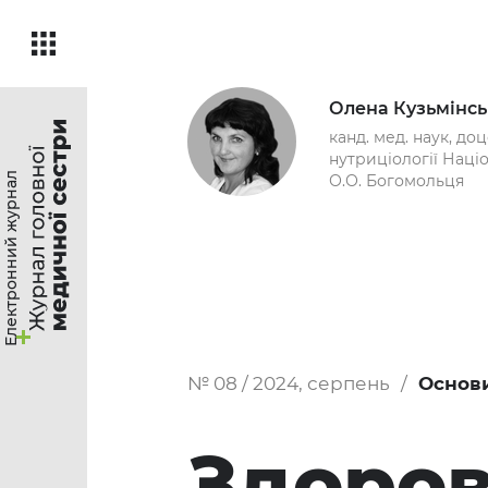
Олена Кузьмінсь
канд. мед. наук, до
нутриціології Наці
Електронний журнал
О.О. Богомольця
№ 08 / 2024, серпень
Основи
Здоров