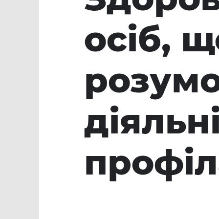
осіб, 
розум
діяльн
профіл