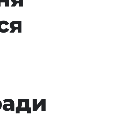
ся
ради