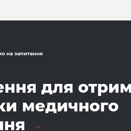
мо на запитання
ення для отри
ки медичного
ння