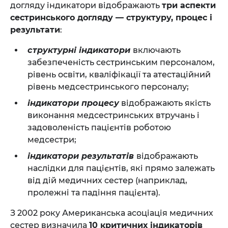
догляду індикатори відображають
три аспекти
сестринського догляду — структуру, процес і
результати
:
структурні індикатори
включають
забезпеченість сестринським персоналом,
рівень освіти, кваліфікації та атестаційний
рівень медсестринського персоналу;
індикатори процесу
відображають якість
виконання медсестринських втручань і
задоволеність пацієнтів роботою
медсестри;
індикатори результатів
відображають
наслідки для пацієнтів, які прямо залежать
від дій медичних сестер (наприклад,
пролежні та падіння пацієнта).
З 2002 року Американська асоціація медичних
сестер визначила
10 критичних індикаторів