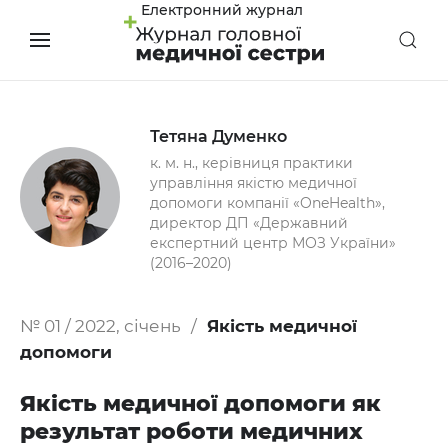
Електронний журнал
Тетяна Думенко
к. м. н., керівниця практики
управління якістю медичної
допомоги компанії «OneHealth»,
директор ДП «Державний
експертний центр МОЗ України»
(2016–2020)
№ 01 / 2022, січень
Якість медичної
допомоги
Якість медичної допомоги як
результат роботи медичних