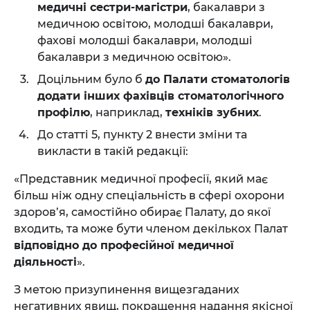
медичні сестри-магістри
, бакaлаври з
медичною освітою, молодші бакaлаври,
фахові молодші бакaлаври, молодші
бакaлаври з медичною освітою».
Доцільним було б
до Палати стоматологів
додати інших фахівців стоматологічного
профілю
, наприклад,
техніків зубних
.
До статті 5, пункту 2 внести зміни та
викласти в такій редакції:
«Представник медичної професії, який має
більш ніж одну спеціальність в сфері охорони
здоров’я, самостійно обирає Палату, до якої
входить, та може бути членом декількох Палат
відповідно до професійної медичної
діяльності
».
З метою призупинення вищезгаданих
негативних явищ, покращення надання якісної