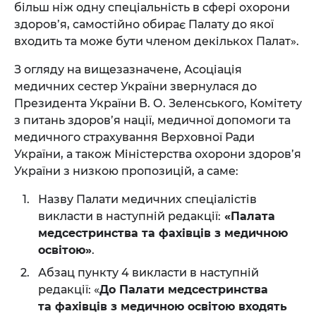
більш ніж одну спеціальність в сфері охорони
здоров’я, самостійно обирає Палату до якої
входить та може бути членом декількох Палат».
З огляду на вищезазначене, Асоціація
медичних сестер України звернулася до
Президента України В. О. Зеленського, Комітету
з питань здоров’я нації, медичної допомоги та
медичного страхування Верховної Ради
України, а також Міністерства охорони здоров’я
України з низкою пропозицій, а саме:
Назву Палати медичних спеціалістів
викласти в наступній редакції:
«Палата
медсестринства та фахівців з медичною
освітою»
.
Абзац пункту 4 викласти в наступній
редакції: «
До Пaлати медсестринства
та фахівців з медичною освітою входять