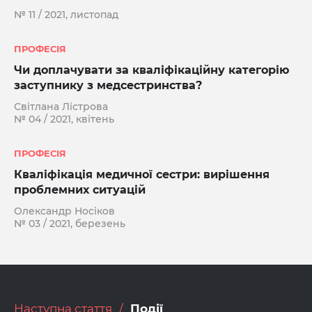
№ 11 / 2021, листопад
ПРОФЕСІЯ
Чи доплачувати за кваліфікаційну категорію
заступнику з медсестринства?
Світлана Лістрова
№ 04 / 2021, квітень
ПРОФЕСІЯ
Кваліфікація медичної сестри: вирішення
проблемних ситуацій
Oлeкcaндp Нocікoв
№ 03 / 2021, березень
Наступна стаття
Події