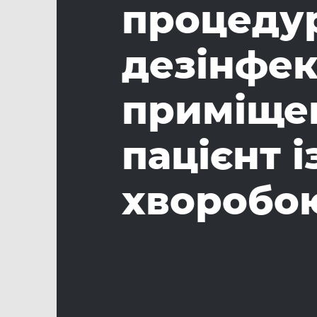
процеду
дезінфек
приміщен
пацієнт 
хворобою