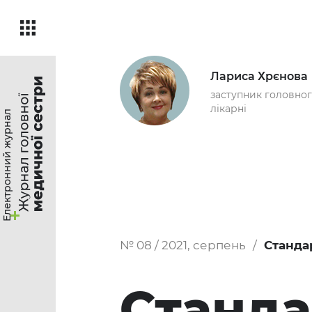
Лариса Хрєнова
заступник головног
лікарні
Електронний журнал
№ 08 / 2021, серпень
Станда
Станда