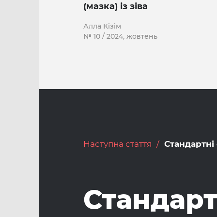
(мазка) із зіва
Алла Кізім
№ 10 / 2024, жовтень
Наступна стаття
Стандартні
Стандарт