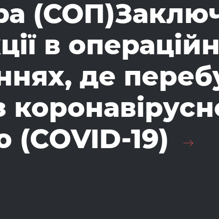
ра (СОП)Заклю
ції в операційн
нях, де переб
із коронавірус
 (COVID-19)