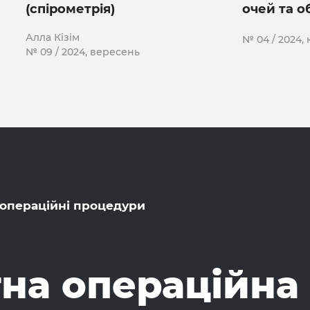
(спірометрія)
очей та о
Алла Кізім
№ 04 / 2024, 
№ 09 / 2024, вересень
 операційні процедури
на операційна