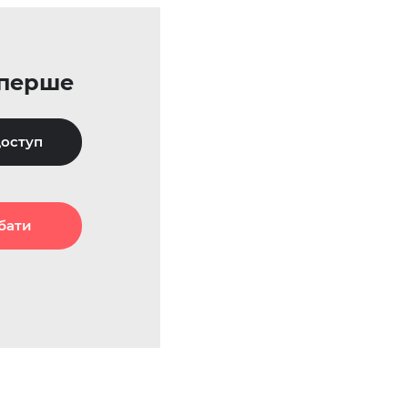
уперше
оступ
бати