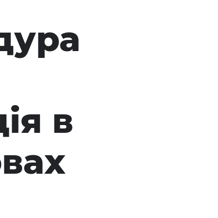
дура
ія в
овах