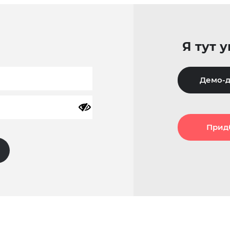
Я тут 
Демо-д
Прид