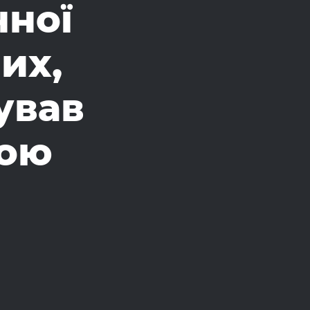
чної
их,
ував
ною