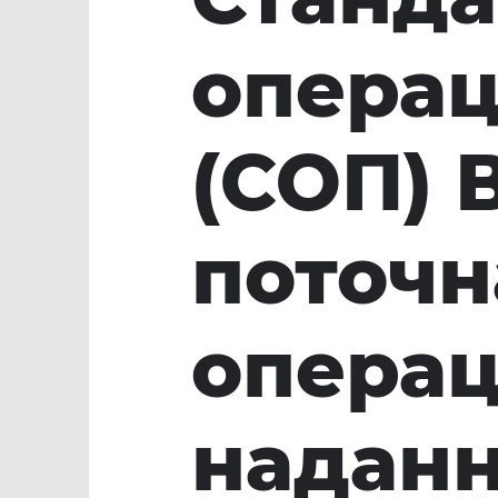
операц
(СОП) 
поточн
операц
наданн