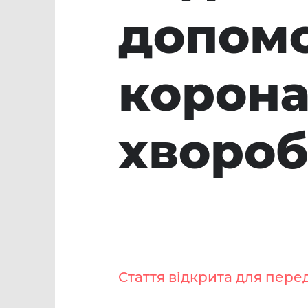
допомо
корона
хворобу
Стаття відкрита для пере