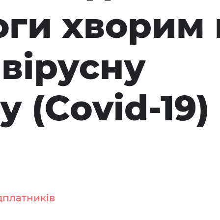
ги хворим 
вірусну
 (Сovid-19)
дплатників