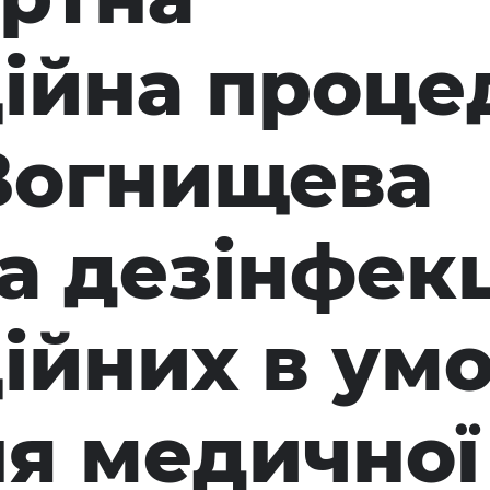
ійна проце
Вогнищева
а дезінфекц
ійних в ум
я медичної