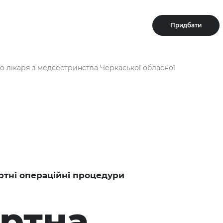
Придбати
о лікаря з медсестринства Черкаської обласної
ртні операційні процедури
ртна