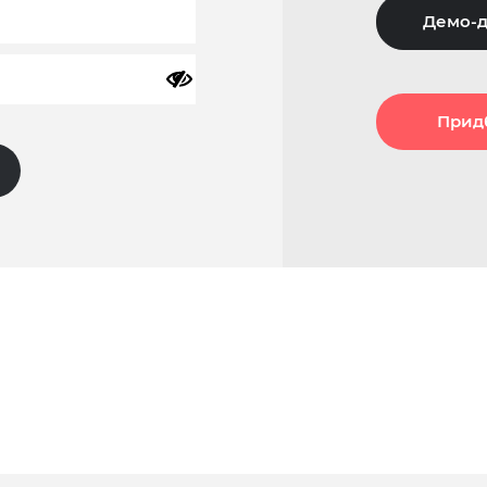
Демо-д
Прид