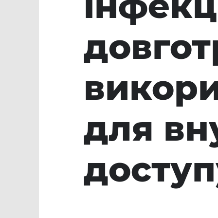
інфекц
довгот
викори
для вн
доступ