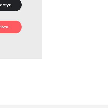
оступ
бати