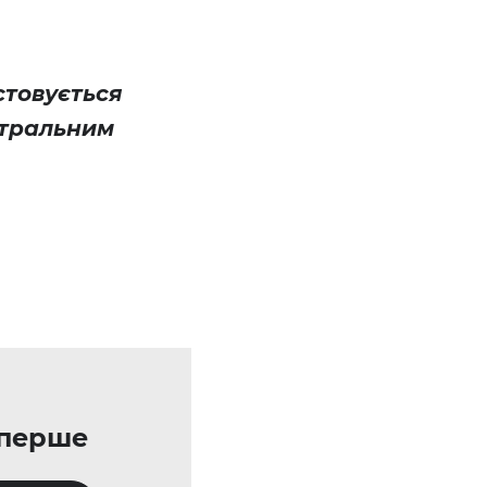
стовується
нтральним
уперше