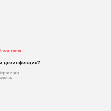
Й КОНТРОЛЬ
и дезинфекция?
берта Коха
грудень