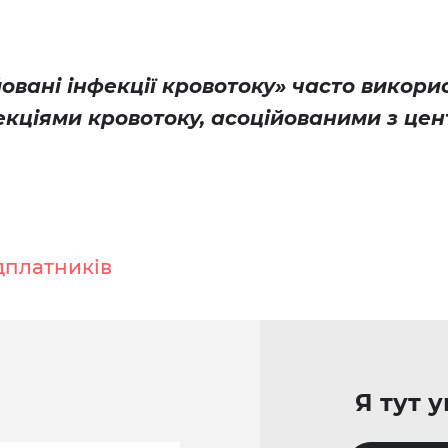
овані інфекції кровотоку» часто викори
фекціями кровотоку, асоційованими з це
дплатників
Я тут 