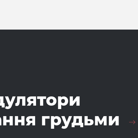
дулятори
ання грудьми