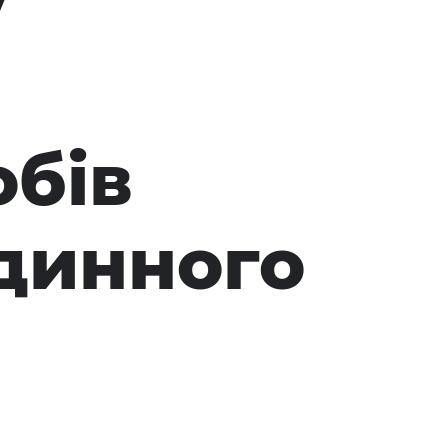
у
обів
динного