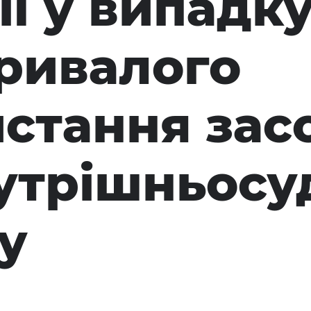
ії у випадк
ривалого
стання зас
утрішньосу
у