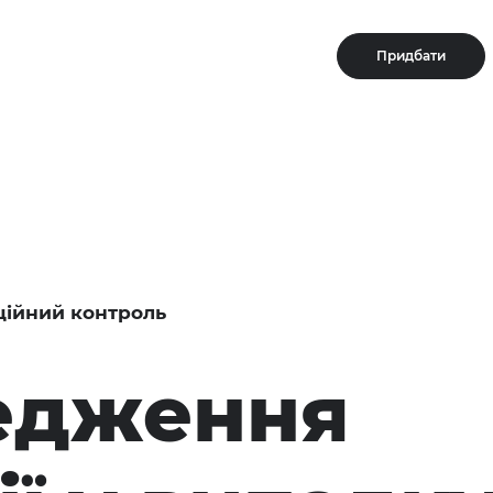
Придбати
ційний контроль
едження