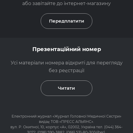
або завітайте до
інтернет-магазину
Передплатити
Презентаційний номер
Усі матеріали номера відкриті для перегляду
без реєстрації
Читати
Електронний журнал «
Журнал Головної Медичної Сестри
»
видає ТОВ «ПРЕСС АЛЬЯНС».
вул. Р. Окипної, 10, корпус «А», 02002, Україна тел.
(044) 364-
3072
,
(098) 590-3882
,
(066) 531-80-30(Viber)
,