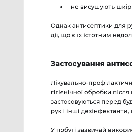
не висушують шкір
Однак антисептики для ру
дії, що є їх істотним недо
Застосування антис
Лікувально-профілактичн
гігієнічної обробки після
застосовуються перед буд
рук і інші дезінфектанти,
У побуті зазвичай викори