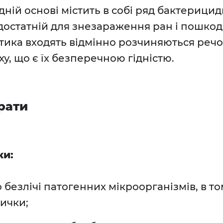
дній основі містить в собі ряд бактерици
достатній для знезараження ран і пошкод
тика входять відмінно розчиняються речо
, що є їх безперечною гідністю.
рати
ки:
 безлічі патогенних мікроорганізмів, в то
ички;