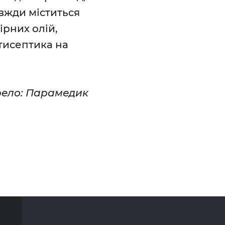
авжди міститься
ірних олій,
тисептика на
ело: Парамедик