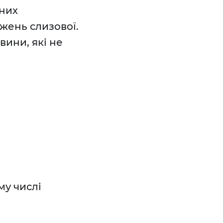
дних
жень слизової.
вини, які не
му числі