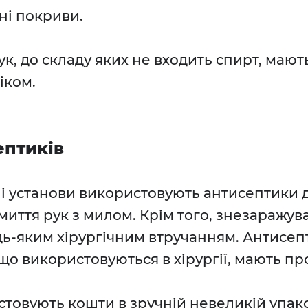
ні покриви.
к, до складу яких не входить спирт, мают
ліком.
ептиків
і установи використовують антисептики д
 миття рук з милом. Крім того, знезаражув
ь-яким хірургічним втручанням. Антисепт
 що використовуються в хірургії, мають п
стовують кошти в зручній невеликій упак