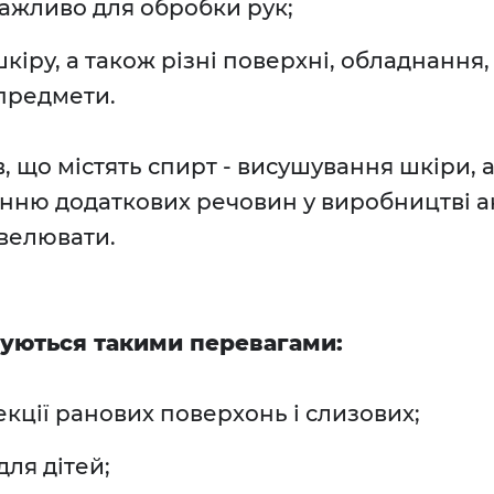
важливо для обробки рук;
іру, а також різні поверхні, обладнання
 предмети.
, що містять спирт - висушування шкіри, 
анню додаткових речовин у виробництві а
івелювати.
зуються такими перевагами:
кції ранових поверхонь і слизових;
ля дітей;