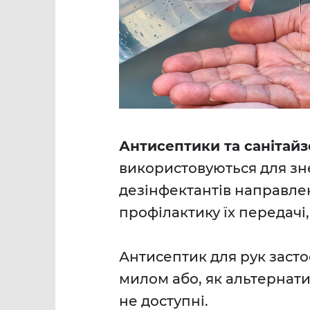
Антисептики
та санітай
використовуються для зн
дезінфектантів направле
профілактику їх передачі, 
Антисептик для рук застос
милом або, як альтернатив
не доступні.