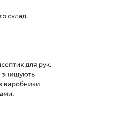
о склад.
септик для рук.
но знищують
ів виробники
ами.