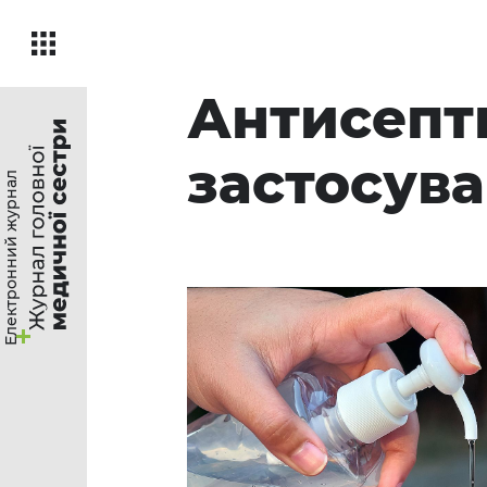
Антисепти
застосув
Електронний журнал