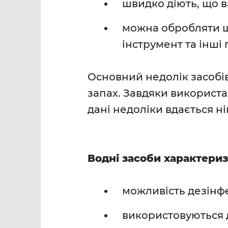
швидко діють, що 
можна обробляти шк
інструмент та інші
Основний недолік засобів
запах. Завдяки використ
дані недоліки вдається н
Водні засоби характери
можливість дезінфе
використовуються д