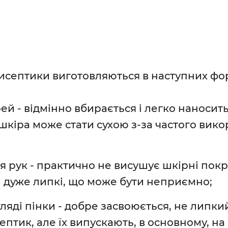
антисептики виготовляються в наступних фо
й - відмінно вбирається і легко наносит
шкіра може стати сухою з-за частого вик
я рук - практично не висушує шкірні покр
и дуже липкі, що може бути неприємно;
ляді пінки - добре засвоюється, не липки
птик, але їх випускають, в основному, на 