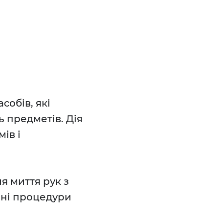
собів, які
 предметів. Дія
ів і
я миття рук з
ічні процедури