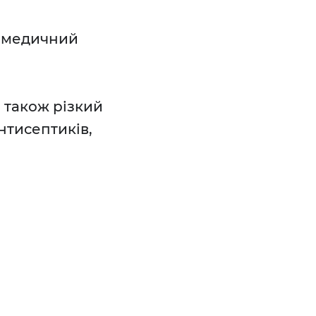
, медичний
а також різкий
нтисептиків,