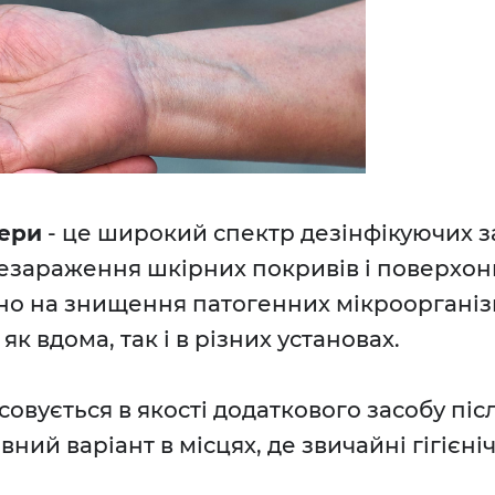
зери
- це широкий спектр дезінфікуючих за
езараження шкірних покривів і поверхонь
но на знищення патогенних мікроорганізм
як вдома, так і в різних установах.
овується в якості додаткового засобу післ
ний варіант в місцях, де звичайні гігієн