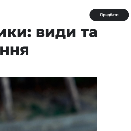
Придбати
ки: види та
ання