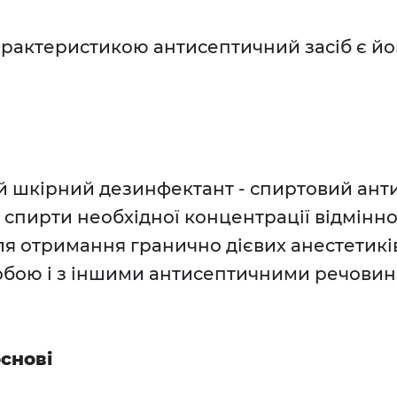
актеристикою антисептичний засіб є йог
шкірний дезинфектант - спиртовий анти
 спирти необхідної концентрації відмін
ля отримання гранично дієвих анестетик
обою і з іншими антисептичними речовин
снові