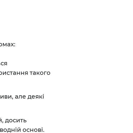
рмах:
ься
ористання такого
иви, але деякі
й, досить
водній основі.