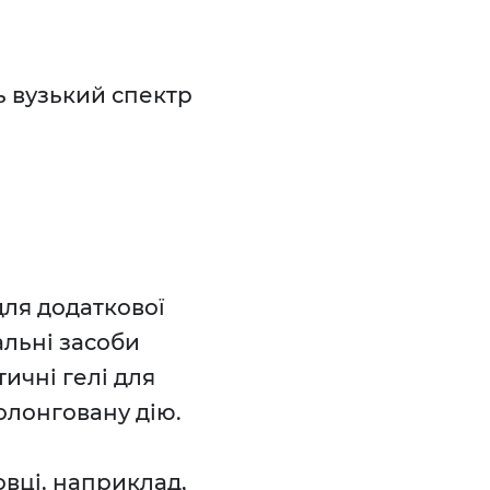
ь вузький спектр
ля додаткової
альні засоби
ичні гелі для
ролонговану дію.
овці, наприклад,