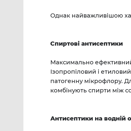
Однак найважливішою хар
Спиртові антисептики
Максимально ефективний 
Ізопропіловий і етиловий
патогенну мікрофлору. Д
комбінують спирти між с
Антисептики на водній о