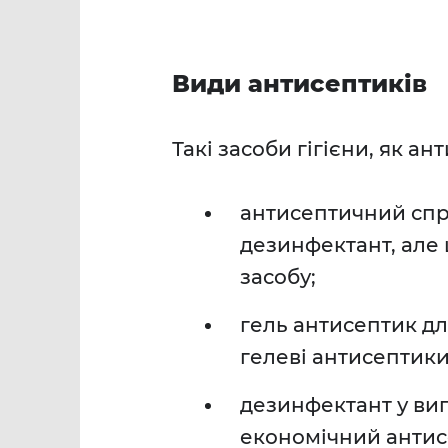
Види антисептиків
Такі засоби гігієни, як 
антисептичний спре
дезинфектант, але 
засобу;
гель антисептик дл
гелеві антисептик
дезинфектант у виг
економічний антисе